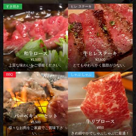
和牛ロース
牛ヒレステーキ
¥1,500
¥2,600
上質な味わいをご堪能ください。
とてもやわらかく脂肪が少ない。
バーベキューセット
牛リブロース
¥5,500
¥850
様々なお肉をご家庭でご賞味下さ
い。
きめ細やかでしゃぶしゃぶに最適！