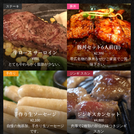
豚丼セット6人前(B)
牛ロース サーロイン
¥2,300
¥850
帯広名物の豚丼をぜひご家庭でご賞
とてもやわらかく脂肪が少ない。
味下さい。
手作り生ソーセージ
ジンギスカンセット
¥2,100
¥4,800
自慢の無添加、手作り生ソーセージ
肉厚で2種類の部位の味つきジンギ
です。
スカン