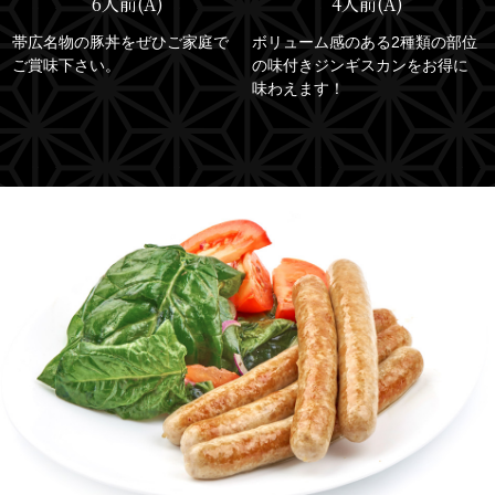
6人前(A)
4人前(A)
帯広名物の豚丼をぜひご家庭で
ボリューム感のある2種類の部位
ご賞味下さい。
の味付きジンギスカンをお得に
味わえます！