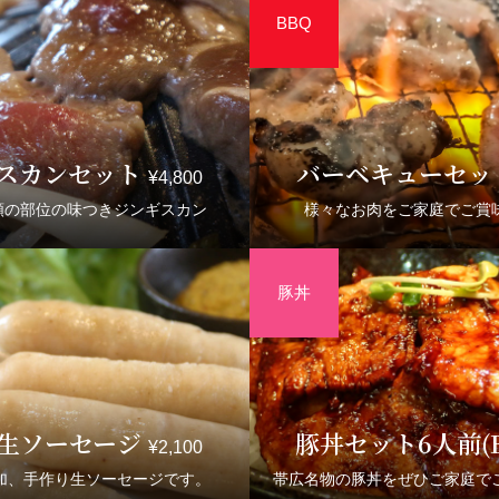
スカンセット
バーベキューセッ
¥4,800
類の部位の味つきジンギスカン
様々なお肉をご家庭でご賞
生ソーセージ
豚丼セット6人前(
¥2,100
加、手作り生ソーセージです。
帯広名物の豚丼をぜひご家庭で