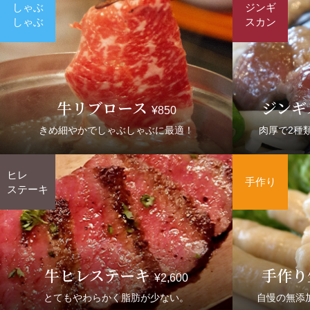
牛リブロース
ジンギ
¥850
きめ細やかでしゃぶしゃぶに最適！
肉厚で2種
牛ヒレステーキ
手作り
¥2,600
とてもやわらかく脂肪が少ない。
自慢の無添