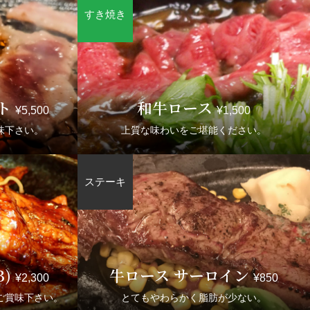
ト
和牛ロース
¥5,500
¥1,500
味下さい。
上質な味わいをご堪能ください。
B)
牛ロース サーロイン
¥2,300
¥850
ご賞味下さい。
とてもやわらかく脂肪が少ない。