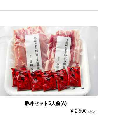
豚丼セット5人前(A)
2,500
（税込）